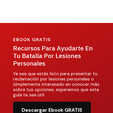
EBOOK GRATIS
Recursos Para Ayudarte En
Tu Batalla Por Lesiones
Personales
Ya sea que estés listo para presentar tu
reclamación por lesiones personales o
simplemente interesado en conocer más
sobre tus opciones, esperamos que esta
guía te sea útil.
Descargar Ebook GRATIS