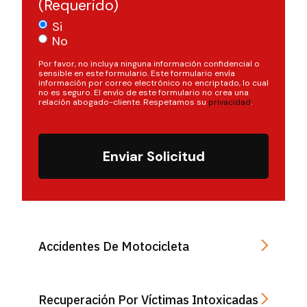
(Requerido)
Si
No
Por favor, no incluya ninguna información confidencial o
sensible en este formulario. Este formulario envía
información por correo electrónico no encriptado, lo cual
no es seguro. El envío de este formulario no crea una
relación abogado-cliente. Respetamos su
privacidad
.
Enviar Solicitud
Accidentes De Motocicleta
Recuperación Por Víctimas Intoxicadas