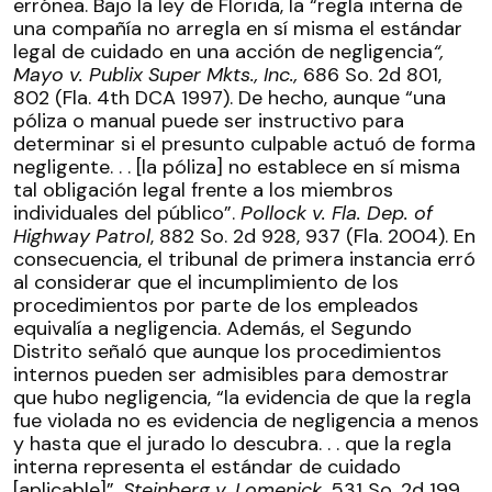
errónea. Bajo la ley de Florida, la “regla interna de
una compañía no arregla en sí misma el estándar
legal de cuidado en una acción de negligencia
“,
Mayo v. Publix Super Mkts., Inc.,
686 So. 2d 801,
802 (Fla. 4th DCA 1997). De hecho, aunque “una
póliza o manual puede ser instructivo para
determinar si el presunto culpable actuó de forma
negligente. . . [la póliza] no establece en sí misma
tal obligación legal frente a los miembros
individuales del público”.
Pollock v. Fla. Dep. of
Highway Patrol
, 882 So. 2d 928, 937 (Fla. 2004). En
consecuencia, el tribunal de primera instancia erró
al considerar que el incumplimiento de los
procedimientos por parte de los empleados
equivalía a negligencia. Además, el Segundo
Distrito señaló que aunque los procedimientos
internos pueden ser admisibles para demostrar
que hubo negligencia, “la evidencia de que la regla
fue violada no es evidencia de negligencia a menos
y hasta que el jurado lo descubra. . . que la regla
interna representa el estándar de cuidado
[aplicable]”.
Steinberg v. Lomenick
, 531 So. 2d 199,