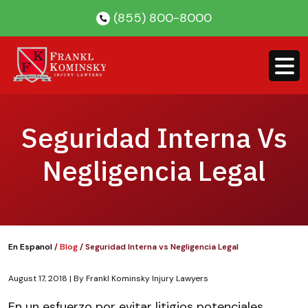
Skip
(855) 800-8000
to
content
Seguridad Interna Vs
Negligencia Legal
En Espanol
/
Blog
/
Seguridad Interna vs Negligencia Legal
August 17, 2018
| By
Frankl Kominsky Injury Lawyers
Seguridad
En un esfuerzo por evitar litigios potenciales,