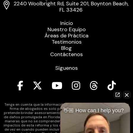
2240 Woolbright Rd, Suite 201, Boynton Beach,
FL 33426
Inicio
Nuestro Equipo
Áreas de Práctica
Testimonios
Blog
Contáctenos
Síguenos
Tenga en cuenta que la información contenida en el sitio web de nuestra
firma de abogados es solo para fines informativos generales y no
👋🏼 How can I help you?
pretende brindar asesoramiento legal. Además, la legislación de reforma
de daños promulgada en Florida puede afectar varios tipos de casos de
maneras que no se comprenden completamente en este momento. Los
impactos de esta reforma y los cambios continuos en la ley que ocurren
de vez en cuando pueden incluir cambios en la comprensión anterior de