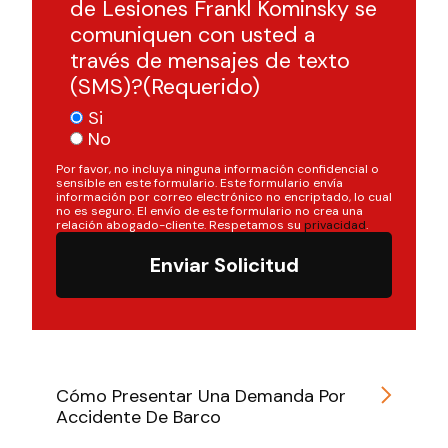
de Lesiones Frankl Kominsky se
comuniquen con usted a
través de mensajes de texto
(SMS)?
(Requerido)
Si
No
Por favor, no incluya ninguna información confidencial o
sensible en este formulario. Este formulario envía
información por correo electrónico no encriptado, lo cual
no es seguro. El envío de este formulario no crea una
relación abogado-cliente. Respetamos su
privacidad
.
Enviar Solicitud
Cómo Presentar Una Demanda Por
Accidente De Barco