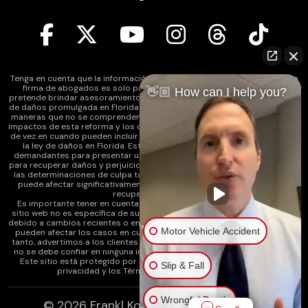
Tenga en cuenta que la información contenida en el sitio web de nuestra
firma de abogados es solo para fines informativos generales y no
👋🏼 How can I help you?
pretende brindar asesoramiento legal. Además, la legislación de reforma
de daños promulgada en Florida puede afectar varios tipos de casos de
maneras que no se comprenden completamente en este momento. Los
impactos de esta reforma y los cambios continuos en la ley que ocurren
de vez en cuando pueden incluir cambios en la comprensión anterior de
la ley de daños en Florida. Esto puede afectar la capacidad de los
demandantes para presentar un reclamo por lesiones y su capacidad
para recuperar daños y perjuicios. Además, el estatuto de limitaciones y
las determinaciones de culpa también pueden verse afectados y esto
puede afectar significativamente la capacidad del demandante para
recuperar los daños.
Es importante tener en cuenta que cualquier información en nuestro
sitio web no es específica de su caso y es posible que ya no se aplique
debido a cambios recientes o en curso en la ley. Además, estos cambios
Motor Vehicle Accident
pueden afectar los casos en cualquier punto del proceso legal. Por lo
tanto, advertimos a los clientes actuales y potenciales y al público que
no se debe confiar en ninguna información como asesoramiento legal.
Este sitio está protegido por reCAPTCHA y se
aplican la Política de
Slip & Fall
privacidad
y los
Términos de servicio
de Google.
Wrongful Death
© 2026
Frankl Kominsky Injury Lawyers