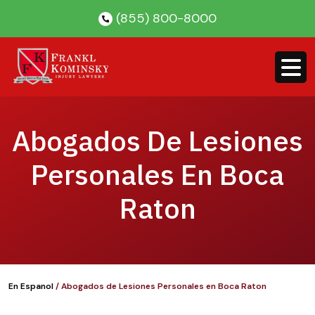
Skip
(855) 800-8000
to
content
Abogados De Lesiones
Personales En Boca
Raton
En Espanol
/
Abogados de Lesiones Personales en Boca Raton