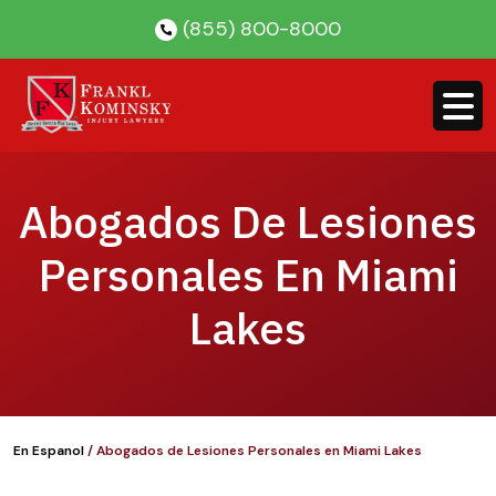
Skip
(855) 800-8000
to
content
Abogados De Lesiones
Personales En Miami
Lakes
En Espanol
/
Abogados de Lesiones Personales en Miami Lakes