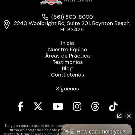
(561) 800-8000
2240 Woolbright Rd, Suite 201, Boynton Beach,
FL 33426
Inicio
Nuestro Equipo
Áreas de Práctica
Testimonios
Blog
Contáctenos
Síguenos
Tenga en cuenta que la información contenida en el sitio web de nuestra
firma de abogados es solo para fines informativos generales y no
👋🏼 How can I help you?
pretende brindar asesoramiento legal. Además, la legislación de reforma