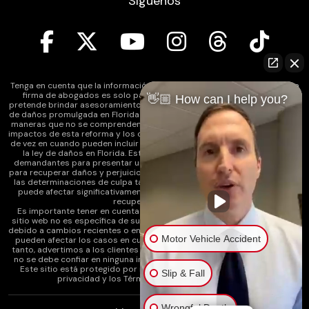
Síguenos
Tenga en cuenta que la información contenida en el sitio web de nuestra
firma de abogados es solo para fines informativos generales y no
👋🏼 How can I help you?
pretende brindar asesoramiento legal. Además, la legislación de reforma
de daños promulgada en Florida puede afectar varios tipos de casos de
maneras que no se comprenden completamente en este momento. Los
impactos de esta reforma y los cambios continuos en la ley que ocurren
de vez en cuando pueden incluir cambios en la comprensión anterior de
la ley de daños en Florida. Esto puede afectar la capacidad de los
demandantes para presentar un reclamo por lesiones y su capacidad
para recuperar daños y perjuicios. Además, el estatuto de limitaciones y
las determinaciones de culpa también pueden verse afectados y esto
puede afectar significativamente la capacidad del demandante para
recuperar los daños.
Es importante tener en cuenta que cualquier información en nuestro
sitio web no es específica de su caso y es posible que ya no se aplique
debido a cambios recientes o en curso en la ley. Además, estos cambios
Motor Vehicle Accident
pueden afectar los casos en cualquier punto del proceso legal. Por lo
tanto, advertimos a los clientes actuales y potenciales y al público que
no se debe confiar en ninguna información como asesoramiento legal.
Este sitio está protegido por reCAPTCHA y se
aplican la Política de
Slip & Fall
privacidad
y los
Términos de servicio
de Google.
Wrongful Death