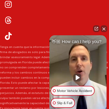
👋🏼 How can I help you?
Tenga en cuenta que la información contenida en el sitio web de nuestra
firma de abogados es solo para fines informativos generales y no pretende
brindar asesoramiento legal. Además, la legislación de reforma de daños
promulgada en Florida puede afectar varios tipos de casos de maneras que
no se comprenden completamente en este momento. Los impactos de esta
reforma y los cambios continuos en la ley que ocurren de vez en cuando
pueden incluir cambios en la comprensión anterior de la ley de daños en
Florida. Esto puede afectar la capacidad de los demandantes para
presentar un reclamo por lesiones y su capacidad para recuperar daños y
Motor Vehicle Accident
perjuicios. Además, el estatuto de limitaciones y las determinaciones de
culpa también pueden verse afectados y esto puede afectar
Slip & Fall
significativamente la capacidad del demandante para recuperar los daños.
Es importante tener en cuenta que cualquier información en nuestro sitio