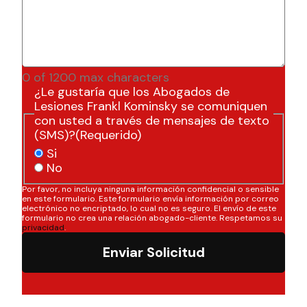
0 of 1200 max characters
¿Le gustaría que los Abogados de
Lesiones Frankl Kominsky se comuniquen
con usted a través de mensajes de texto
(SMS)?
(Requerido)
Si
No
Por favor, no incluya ninguna información confidencial o sensible
en este formulario. Este formulario envía información por correo
electrónico no encriptado, lo cual no es seguro. El envío de este
formulario no crea una relación abogado-cliente. Respetamos su
privacidad
.
Enviar Solicitud