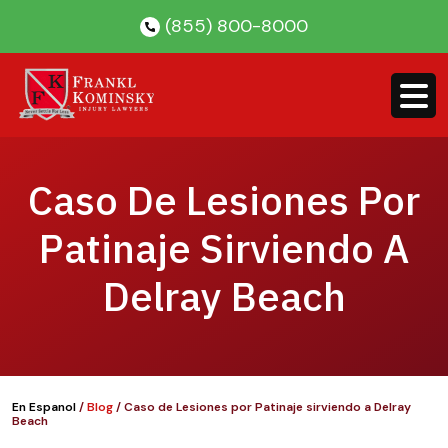
Skip
(855) 800-8000
to
content
Caso De Lesiones Por
Patinaje Sirviendo A
Delray Beach
En Espanol
/
Blog
/
Caso de Lesiones por Patinaje sirviendo a Delray
Beach