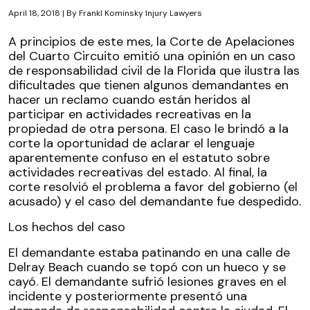
April 18, 2018
| By
Frankl Kominsky Injury Lawyers
Caso
A principios de este mes, la Corte de Apelaciones
de
del Cuarto Circuito emitió una opinión en un caso
Lesiones
de responsabilidad civil de la Florida que ilustra las
por
dificultades que tienen algunos demandantes en
Patinaje
hacer un reclamo cuando están heridos al
sirviendo
participar en actividades recreativas en la
a
propiedad de otra persona. El caso le brindó a la
Delray
corte la oportunidad de aclarar el lenguaje
Beach
aparentemente confuso en el estatuto sobre
actividades recreativas del estado. Al final, la
corte resolvió el problema a favor del gobierno (el
acusado) y el caso del demandante fue despedido.
Los hechos del caso
El demandante estaba patinando en una calle de
Delray Beach cuando se topó con un hueco y se
cayó. El demandante sufrió lesiones graves en el
incidente y posteriormente presentó una