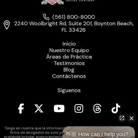
(561) 800-8000
2240 Woolbright Rd, Suite 201, Boynton Beach,
FL 33426
Inicio
Nuestro Equipo
Áreas de Práctica
Testimonios
Blog
Contáctenos
Síguenos
Tenga en cuenta que la información contenida en el sitio web de nuestra
firma de abogados es solo para fines informativos generales y no
👋🏼 How can I help you?
pretende brindar asesoramiento legal. Además, la legislación de reforma