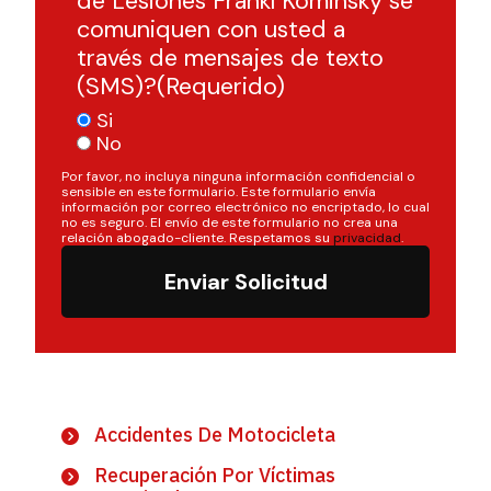
de Lesiones Frankl Kominsky se
comuniquen con usted a
través de mensajes de texto
(SMS)?
(Requerido)
Si
No
Por favor, no incluya ninguna información confidencial o
sensible en este formulario. Este formulario envía
información por correo electrónico no encriptado, lo cual
no es seguro. El envío de este formulario no crea una
relación abogado-cliente. Respetamos su
privacidad
.
Enviar Solicitud
Accidentes De Motocicleta
Recuperación Por Víctimas