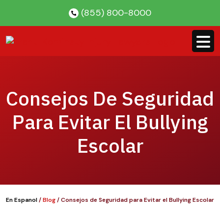
Skip
(855) 800-8000
to
content
Consejos De Seguridad
Para Evitar El Bullying
Escolar
En Espanol
/
Blog
/
Consejos de Seguridad para Evitar el Bullying Escolar