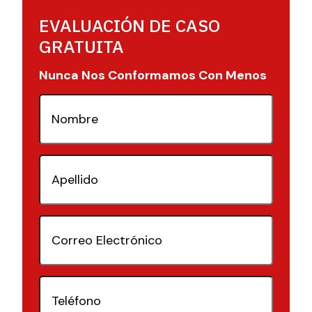
EVALUACIÓN DE CASO
GRATUITA
Nunca Nos Conformamos Con Menos
Nombre
(Requerido)
Apellido
(Requerido)
Correo
Electrónico
(Requerido)
Teléfono
(Requerido)