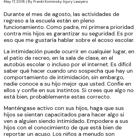
May 17, 2018
| By
Frankl Kominsky Injury Lawyers
Consejos
Durante el mes de agosto, las actividades de
de
regreso a la escuela están en pleno
Seguridad
funcionamiento. Como padre, mi primera prioridad
para
contra mis hijos es garantizar su seguridad. Es por
Evitar
eso que me gustaría hablar sobre el acoso escolar.
el
La intimidación puede ocurrir en cualquier lugar, en
Bullying
el patio de recreo, en la sala de clase, en el
Escolar
autobús escolar o incluso por el internet. Es difícil
saber qué hacer cuando uno sospecha que hay un
comportamiento de intimidación, sin embargo,
nadie conoce a su hijo mejor que usted. Confíe en
ellos y confíe en sus instintos. Si crees que algo no
está bien, probablemente estas correcto.
Manténgase activo con sus hijos, haga que sus
hijos se sientan capacitados para hacer algo si
ven a alguien siendo intimidado. Empodere a sus
hijos con el conocimiento de que está bien de
reportar un acuso. Los niños a menudo son