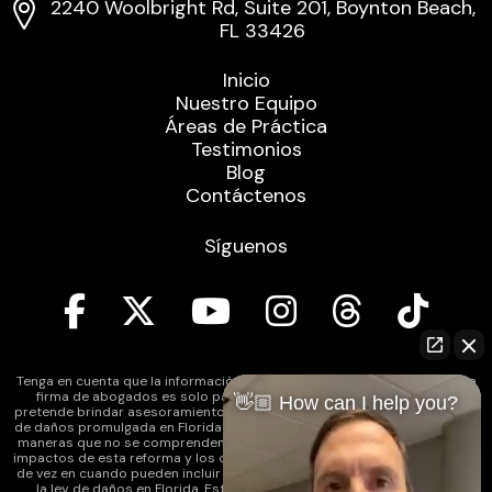
2240 Woolbright Rd, Suite 201, Boynton Beach,
FL 33426
Inicio
Nuestro Equipo
Áreas de Práctica
Testimonios
Blog
Contáctenos
Síguenos
Tenga en cuenta que la información contenida en el sitio web de nuestra
firma de abogados es solo para fines informativos generales y no
👋🏼 How can I help you?
pretende brindar asesoramiento legal. Además, la legislación de reforma
de daños promulgada en Florida puede afectar varios tipos de casos de
maneras que no se comprenden completamente en este momento. Los
impactos de esta reforma y los cambios continuos en la ley que ocurren
de vez en cuando pueden incluir cambios en la comprensión anterior de
la ley de daños en Florida. Esto puede afectar la capacidad de los