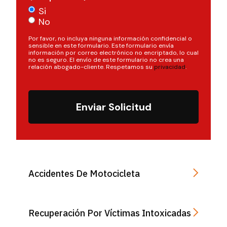
Si
No
Por favor, no incluya ninguna información confidencial o
sensible en este formulario. Este formulario envía
información por correo electrónico no encriptado, lo cual
no es seguro. El envío de este formulario no crea una
relación abogado-cliente. Respetamos su
privacidad
.
Enviar Solicitud
Accidentes De Motocicleta
Recuperación Por Víctimas Intoxicadas