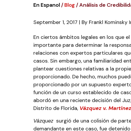
En Espanol
/
Blog
/
Análisis de Credibil
September 1, 2017
| By
Frankl Kominsky 
Análisis
En ciertos ámbitos legales en los que e
de
importante para determinar la responsab
Credibilidad
relaciones con expertos particulares q
de
casos. Sin embargo, una familiaridad e
Testigos
plantear cuestiones relativas a la prop
en
proporcionado. De hecho, muchos pueden
Accidentes
proporcionado por un supuesto experto
función de un curso establecido de caso
abordó en una reciente decisión del Ju
Distrito de Florida,
Vázquez v. Martíne
Vázquez
surgió de una colisión de parte
demandante en este caso, fue detenido 