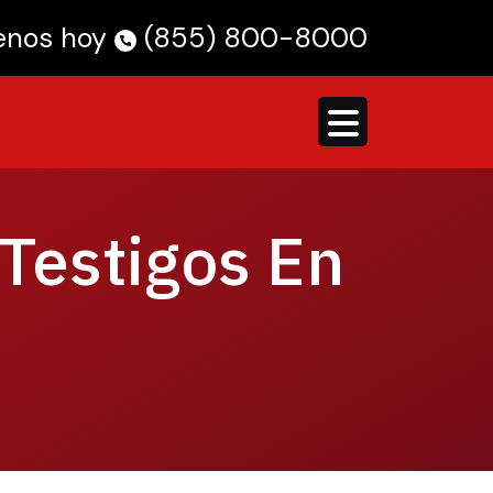
enos hoy
(855) 800-8000
 Testigos En