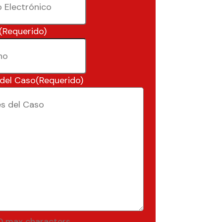
(Requerido)
 del Caso
(Requerido)
0 max characters