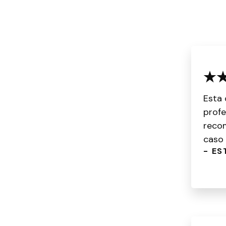
Esta 
profe
recom
caso 
- ES