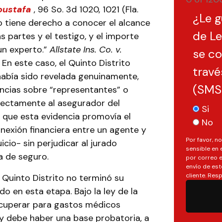
oustafa
, 96 So. 3d 1020, 1021 (Fla.
¿Le g
o tiene derecho a conocer el alcance
de Le
s partes y el testigo, y el importe
un experto.”
Allstate Ins.
Co. v.
se c
 En este caso, el Quinto Distrito
travé
había sido revelada genuinamente,
(SMS
encias sobre “representantes” o
irectamente al asegurador del
Si
 que esta evidencia promovía el
No
onexión financiera entre un agente y
Por favor, n
cio- sin perjudicar al jurado
sensible en 
a de seguro.
por correo e
envío de est
cliente. Re
 Quinto Distrito no terminó su
do en esta etapa. Bajo la ley de la
recuperar para gastos médicos
, y debe haber una base probatoria, a