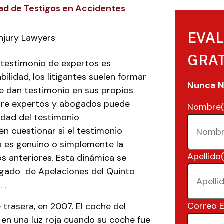
idad de Testigos en Accidentes
EVAL
Injury Lawyers
GRA
l testimonio de expertos es
ilidad, los litigantes suelen formar
Nunca 
ue dan testimonio en sus propios
ntre expertos y abogados puede
Nombre
iedad del testimonio
 cuestionar si el testimonio
 es genuino o simplemente la
Apellido
s anteriores. Esta dinámica se
zgado de Apelaciones del Quinto
z
. .
Correo E
 trasera, en 2007. El coche del
en una luz roja cuando su coche fue