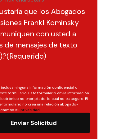
ustaría que los Abogados
siones Frankl Kominsky
omuniquen con usted a
s de mensajes de texto
)?
(Requerido)
o incluya ninguna información confidencial o
este formulario. Este formulario envía información
lectrónico no encriptado, lo cual no es seguro. El
e formulario no crea una relación abogado-
spetamos su
privacidad
.
Enviar Solicitud