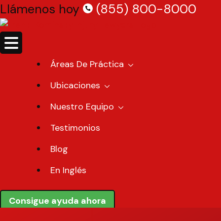
Skip
Llámenos hoy
(855) 800-8000
to
content
Áreas De Práctica
Ubicaciones
Nuestro Equipo
Testimonios
Blog
En Inglés
Consigue ayuda ahora