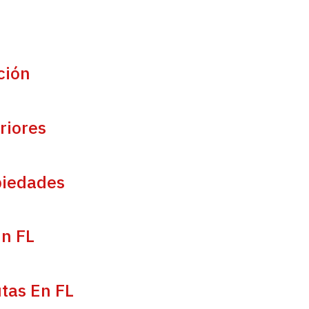
ción
riores
piedades
En FL
tas En FL