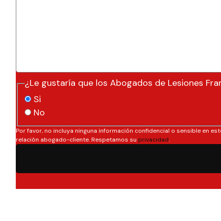
¿Le gustaría que los Abogados de Lesiones Fra
Si
No
Por favor, no incluya ninguna información confidencial o sensible en est
relación abogado-cliente. Respetamos su
privacidad
.