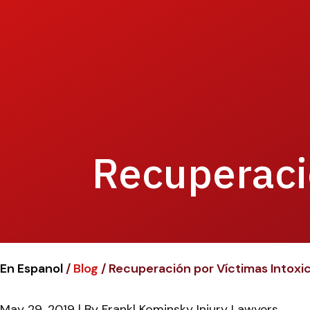
Recuperaci
En Espanol
/
Blog
/
Recuperación por Víctimas Intoxi
May 29, 2019
| By
Frankl Kominsky Injury Lawyers