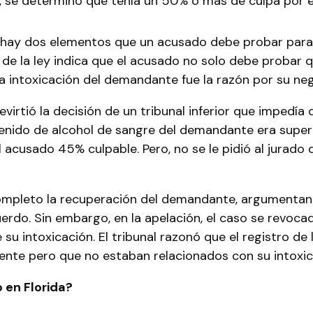
 se determinó que tenía un 50% o más de culpa por el
hay dos elementos que un acusado debe probar para es
a de la ley indica que el acusado no solo debe proba
a intoxicación del demandante fue la razón por su neg
evirtió la decisión de un tribunal inferior que impedí
ido de alcohol de sangre del demandante era superior
acusado 45% culpable. Pero, no se le pidió al jurado 
completo la recuperación del demandante, argumentand
cuerdo. Sin embargo, en la apelación, el caso se revo
su intoxicación. El tribunal razonó que el registro de
ente pero que no estaban relacionados con su intoxic
 en Florida?