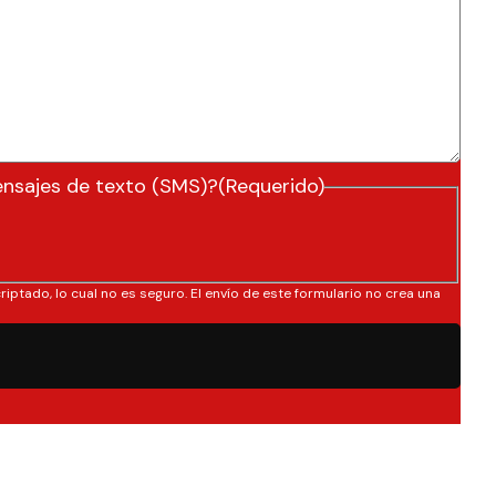
ensajes de texto (SMS)?
(Requerido)
riptado, lo cual no es seguro. El envío de este formulario no crea una