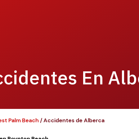
cidentes En Albe
est Palm Beach
/
Accidentes de Alberca
 en Boynton Beach