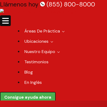
Skip
Llámenos hoy
(855) 800-8000
to
content
Áreas De Práctica
Ubicaciones
Nuestro Equipo
Testimonios
Blog
En Inglés
Consigue ayuda ahora