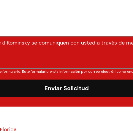
nkl Kominsky se comuniquen con usted a través de m
e formulario. Este formulario envía información por correo electrónico no enc
Enviar Solicitud
Florida