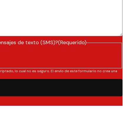
ensajes de texto (SMS)?
(Requerido)
riptado, lo cual no es seguro. El envío de este formulario no crea una