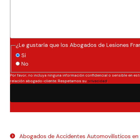
¿Le gustaría que los Abogados de Lesiones Fra
Si
No
Por favor, no incluya ninguna información confidencial o sensible en est
relación abogado-cliente. Respetamos su
privacidad
.
Abogados de Accidentes Automovilísticos en 